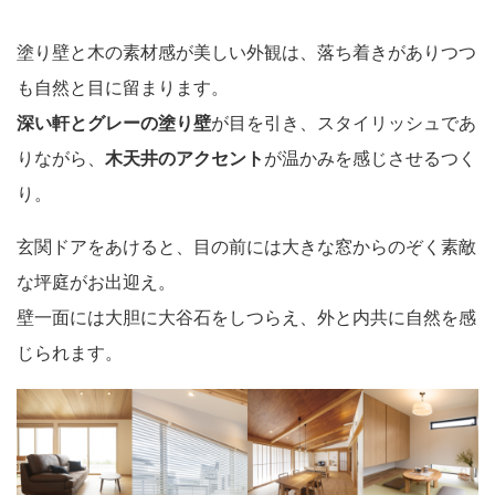
塗り壁と木の素材感が美しい外観は、落ち着きがありつつ
も自然と目に留まります。
深い軒とグレーの
塗り壁
が目を引き、スタイリッシュであ
りながら、
木天井のアクセント
が温かみを感じさせるつく
り。
玄関ドアをあけると、目の前には大きな窓からのぞく素敵
な坪庭がお出迎え。
壁一面には大胆に大谷石をしつらえ、外と内共に自然を感
じられます。