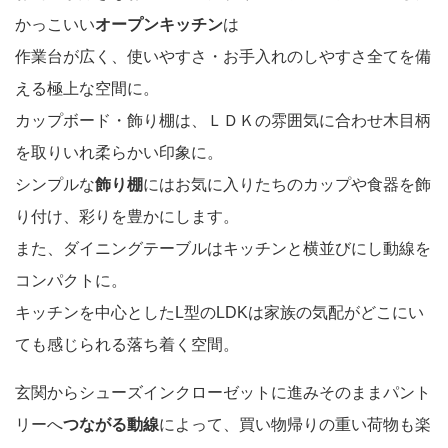
かっこいい
オープンキッチン
は
作業台が広く、使いやすさ・お手入れのしやすさ全てを備
える極上な空間に。
カップボード・飾り棚は、ＬＤＫの雰囲気に合わせ木目柄
を取りいれ柔らかい印象に。
シンプルな
飾り棚
にはお気に入りたちのカップや食器を飾
り付け、彩りを豊かにします。
また、ダイニングテーブルはキッチンと横並びにし動線を
コンパクトに。
キッチンを中心としたL型のLDKは家族の気配がどこにい
ても感じられる落ち着く空間。
玄関からシューズインクローゼットに進みそのままパント
リーへ
つながる動線
によって、買い物帰りの重い荷物も楽