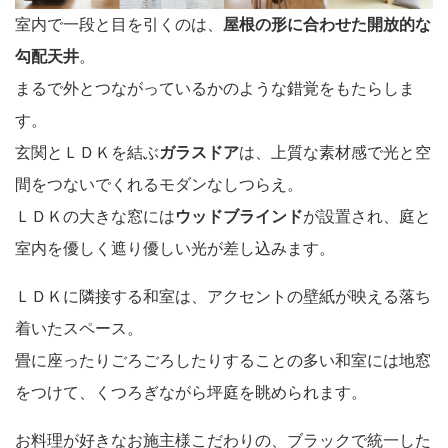
室内で一段と目を引くのは、
屋根の形に合わせた開放的な
勾配天井
。
まるで外とつながっているかのような錯覚をもたらしま
す。
玄関とＬＤＫを結ぶ
ガラスドア
は、上質な素材感で光と空
間をつないでくれるモダンなしつらえ。
ＬＤＫの大きな窓には
ウッドブラインド
が設置され、庭と
室内を優しく遮り優しい光が差し込みます。
ＬＤＫに隣接する和室は、アクセントの壁紙が映える落ち
着いたスペース。
畳に座ったりごろごろしたりすることの多い和室には地窓
をつけて、くつろぎながら坪庭を眺められます。
お料理が好きなお施主様こだわりの、ブラックで統一した