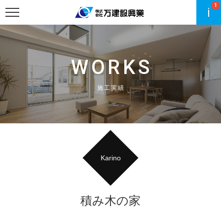
1
WORKS
施工実績
Karino
積み木の家