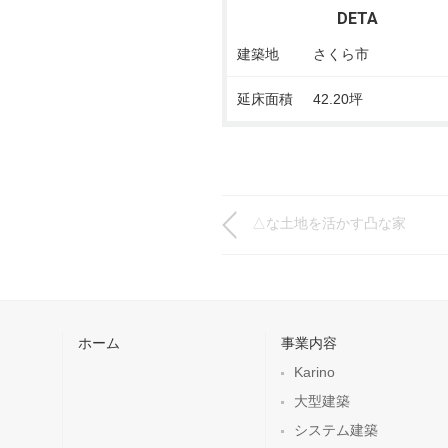
DETA
建築地
さくら市
延床面積
42.20坪
△な土地を活かす凸な家
ホーム
事業内容
Karino
大型建築
システム建築