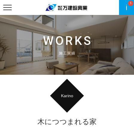
1
WORKS
施工実績
Karino
木につつまれる家