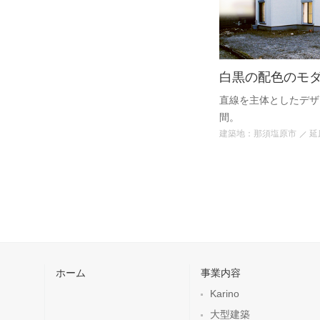
白黒の配色のモ
直線を主体としたデザ
間。
建築地：那須塩原市
延
ホーム
事業内容
Karino
大型建築