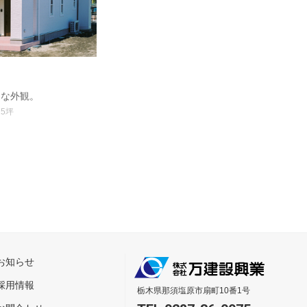
的な外観。
25坪
お知らせ
採用情報
栃木県那須塩原市扇町10番1号