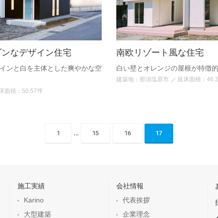
ダンなデザイン住宅
南欧リゾート風な住宅
インと白を主体とした爽やかな空
白い壁とオレンジの屋根が特徴
建築地：那須塩原市
延床面積：46.
床面積：50.57坪
…
1
15
16
17
施工実績
会社情報
Karino
代表挨拶
大型建築
企業理念